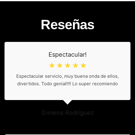
Reseñas
Espectacular!
☆
☆
☆
☆
☆
Espectacular servicio, muy buena onda de ellos,
divertidos. Todo genial!!!! Lo super recomiendo
Gimena Rodríguez